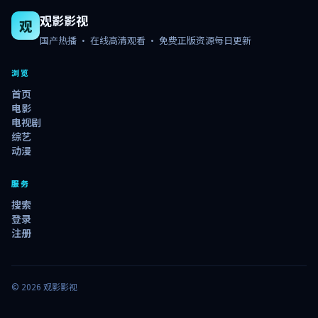
观影影视
观
国产热播 · 在线高清观看 · 免费正版资源每日更新
浏览
首页
电影
电视剧
综艺
动漫
服务
搜索
登录
注册
© 2026
观影影视