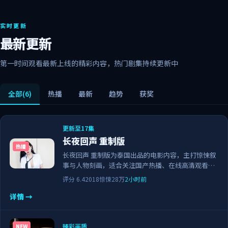
实时更新
最新更新
第一时间观看最新上线的精彩内容，热门剧集持续更新中
全部
(6)
热播
最新
趋势
获奖
更新至17集
长夜回声 重制版
热播
长夜回声 重制版为泰国出品的电影内容，主打惊悚叙
事与人物刻画，适合关注国产热播、在线高清观看与
正版资源的观众。剧情节奏紧凑，画面清晰流畅，可
评分
6.4
2018
惊悚
28万
2小时前
作为日常追剧与家庭观影的备选佳作。
详情 →
臻彩画质
NEW