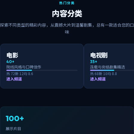
热门分类
内容分类
探索不同类型的精彩内容，从震撼大片到温馨剧集，总有一款适合您的口
味
电影
电视剧
40+
35+
院线风格与口碑佳作
连载与完结剧集精选
热
72
新
12
均
8.6
热
68
新
10
均
8.8
进入频道
进入频道
100+
展示片目