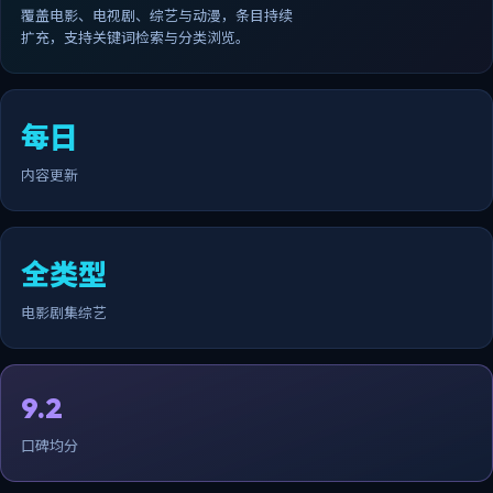
覆盖电影、电视剧、综艺与动漫，条目持续
扩充，支持关键词检索与分类浏览。
每日
内容更新
全类型
电影剧集综艺
9.2
口碑均分