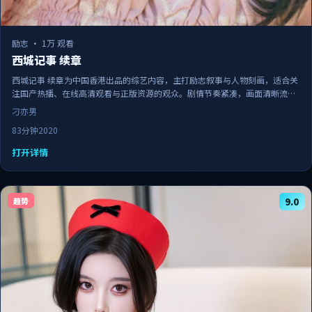
励志
·
1万 观看
西城记事 续章
西城记事 续章为中国香港出品的综艺内容，主打励志叙事与人物刻画，适合关
注国产热播、在线高清观看与正版资源的观众。剧情节奏紧凑，画面清晰流
畅，可作为日常追剧与家庭观影的备选佳作。
刁亦男
83分钟
2020
打开详情
趋势
9.0