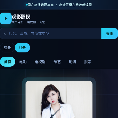
国产热播资源丰富 · 高清正版在线流畅观看
观影影视
国产电影 · 电视剧 · 综艺
⌕
查找
登录
注册
首页
电影
电视剧
综艺
动漫
搜索